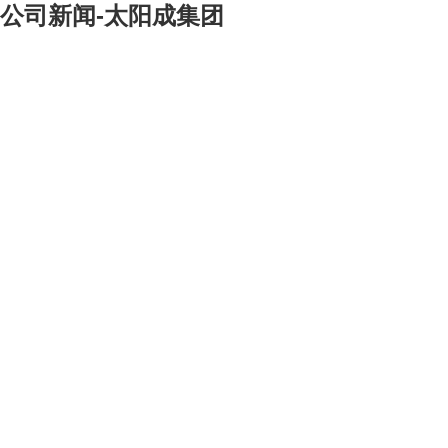
公司新闻-太阳成集团
[大]
[中]
[小]