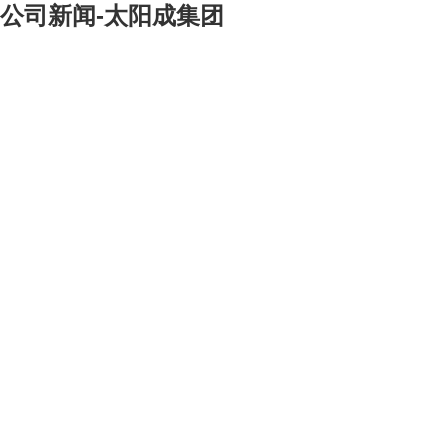
公司新闻-太阳成集团
[大]
[中]
[小]