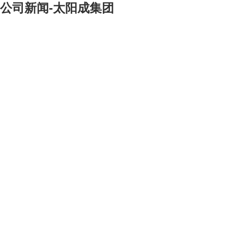
公司新闻-太阳成集团
[大]
[中]
[小]