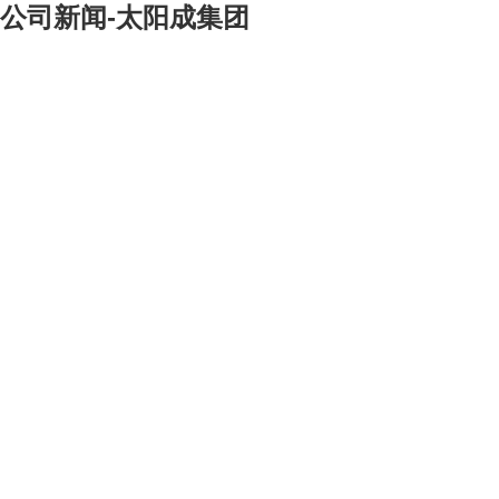
公司新闻-太阳成集团
[大]
[中]
[小]