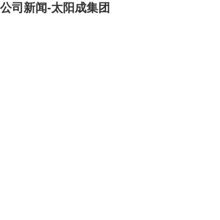
公司新闻-太阳成集团
[大]
[中]
[小]