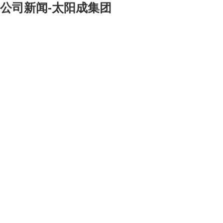
公司新闻-太阳成集团
[大]
[中]
[小]