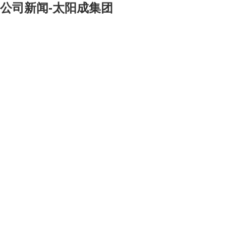
公司新闻-太阳成集团
[大]
[中]
[小]