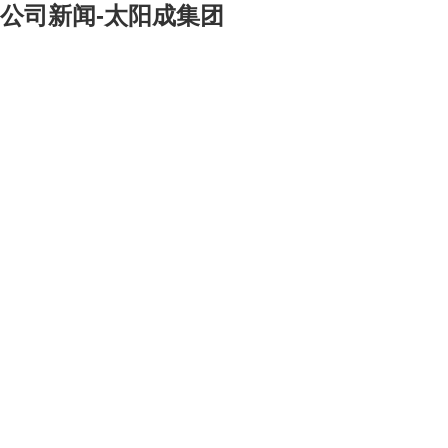
公司新闻-太阳成集团
[大]
[中]
[小]