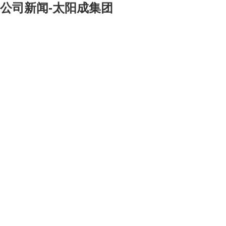
公司新闻-太阳成集团
[大]
[中]
[小]