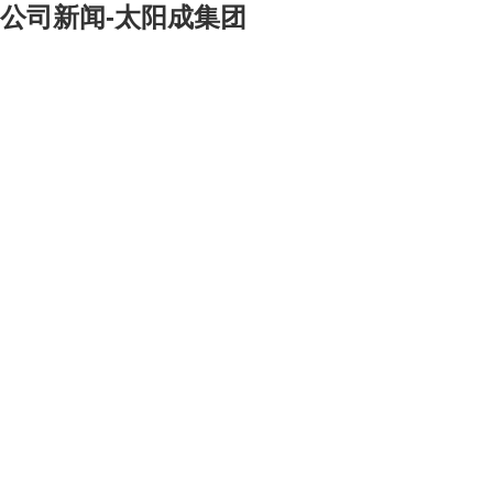
公司新闻-太阳成集团
[大]
[中]
[小]