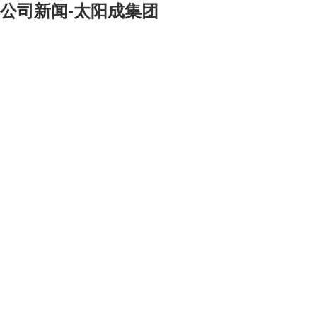
公司新闻-太阳成集团
[大]
[中]
[小]