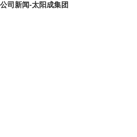
公司新闻-太阳成集团
[大]
[中]
[小]