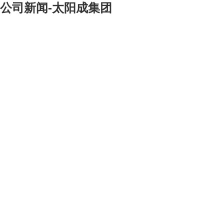
公司新闻-太阳成集团
[大]
[中]
[小]