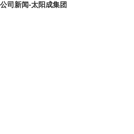
公司新闻-太阳成集团
[大]
[中]
[小]