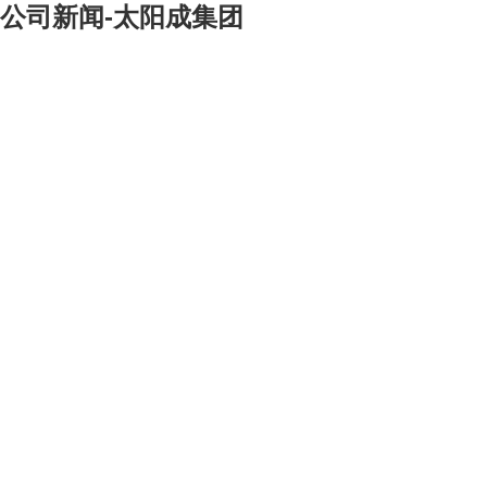
公司新闻-太阳成集团
太阳成集团-15vip太阳成
中国重机
新闻