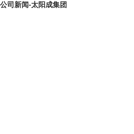
公司新闻-太阳成集团
[大]
[中]
[小]