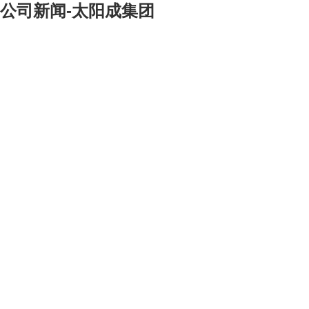
公司新闻-太阳成集团
太阳成集团-15vip太阳成
中国重机
新闻