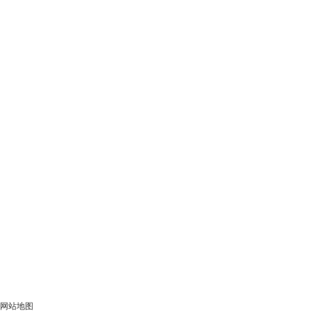
冶金
矿山
建材
交通
电力
化工
水务
环保
生物能源
其他
投资
贸易及服务
农产品仓储及加工
太阳成集团的文化
文化理念
文化活动
社会责任
人力资源
15vip太阳成的人才理念
招聘动态
教育培训
法律声明
网站地图
联系15vip太阳成
网站地图