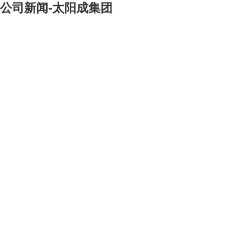
公司新闻-太阳成集团
[大]
[中]
[小]
2004年2月25日我公司以买断方式，针对通钢薄板坯连铸连轧工程
粗轧区、精轧区在线工艺设备供货合同在通钢分别与通化钢铁股份有限公
司及上海重型机器厂顺利签约。该合同设备由三菱-日立株式会社负责设