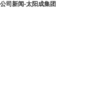
公司新闻-太阳成集团
[大]
[中]
[小]
2004年2月13日，济钢冷轧薄板工程连续酸洗线设备引进合同签约仪式
在山东济南举行。这是我公司继去年代理济钢签订双机架轧机和平整机合