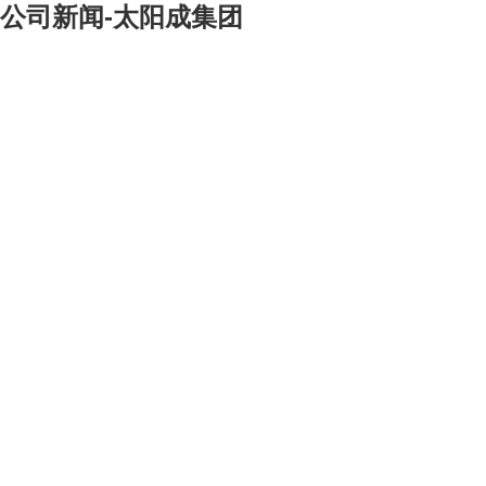
公司新闻-太阳成集团
[大]
[中]
[小]