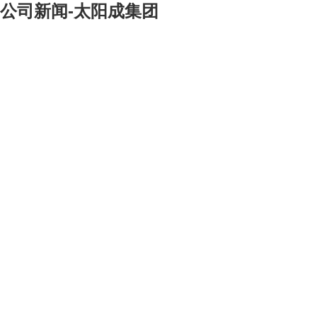
公司新闻-太阳成集团
[大]
[中]
[小]