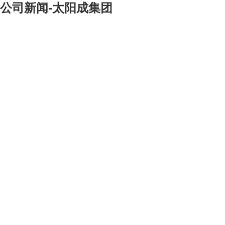
公司新闻-太阳成集团
太阳成集团首页
中国重机
新闻中心