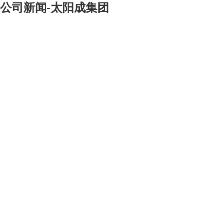
公司新闻-太阳成集团
[大]
[中]
[小]