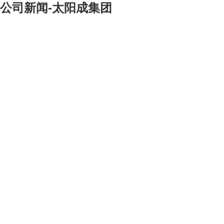
公司新闻-太阳成集团
[大]
[中]
[小]