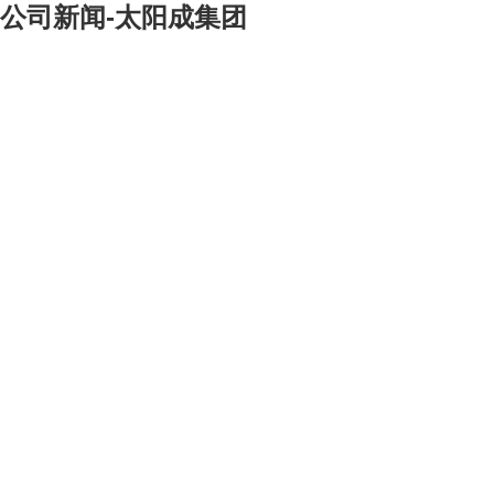
公司新闻-太阳成集团
[大]
[中]
[小]
9
月
19
日，为丰富职工文化生活，提高团队凝聚
力，展现“奋斗、创新、协同、担当”的15vip太阳成的